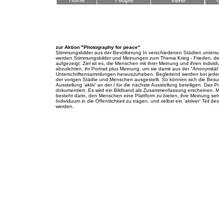
zur Aktion "Photography for peace"
Stimmungsbilder aus der Bevölkerung In verschiedenen Städten untersc
werden Stimmungsbilder und Meinungen zum Thema Krieg - Frieden, d
aufgezeigt. Ziel ist es, die Menschen mit ihrer Meinung und ihren indivi
abzulichten, ihr Portrait plus Meinung, um sie damit aus der "Anonymität
Unterschriftensammlungen herauszuheben. Begleitend werden bei jeder 
der vorigen Städte und Menschen ausgestellt. So können sich die Besu
Ausstellung 'aktiv' an der / für die nächste Ausstellung beteiligen. Das Pr
dokumentiert. Es wird ein Bildband als Zusammenfassung erscheinen. Me
besteht darin, den Menschen eine Plattform zu bieten, ihre Meinung sehr
Individuum in die Öffentlichkeit zu tragen, und selbst ein 'aktiver' Teil de
werden.